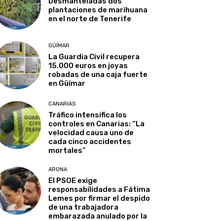
Desmanteladas dos
plantaciones de marihuana
en el norte de Tenerife
GÜÍMAR
La Guardia Civil recupera
15.000 euros en joyas
robadas de una caja fuerte
en Güímar
CANARIAS
Tráfico intensifica los
controles en Canarias: “La
velocidad causa uno de
cada cinco accidentes
mortales”
ARONA
El PSOE exige
responsabilidades a Fátima
Lemes por firmar el despido
de una trabajadora
embarazada anulado por la