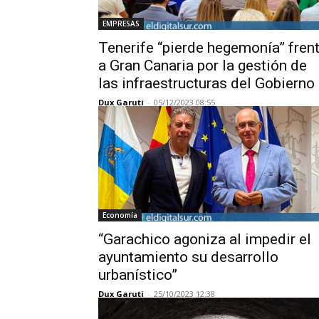
EMPRESAS
Tenerife “pierde hegemonía” fren
a Gran Canaria por la gestión de
las infraestructuras del Gobierno
Dux Garuti
-
05/12/2023 08:55
Economía
“Garachico agoniza al impedir el
ayuntamiento su desarrollo
urbanístico”
Dux Garuti
-
25/10/2023 12:38