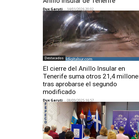
Anillo Insular de Tenerife
Dux Garuti
-
14/01/2026 20:02
Destacados
El cierre del Anillo Insular en
Tenerife suma otros 21,4 millone
tras aprobarse el segundo
modificado
Dux Garuti
-
08/09/2025 16:57