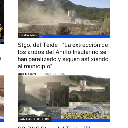
Destacados
Stgo. del Teide | “La extracción de
los áridos del Anillo Insular no se
n
han paralizado y siguen asfixiando
al municipio”
Dux Garuti
-
18/08/2021 13:04
SANTIAGO DEL TEIDE