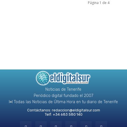
Página 1 de 4
Noticias de Tenerife
Periódico digital fundado el 2007
l≡l Todas las Noticias de Última Hora en tu diario de Tenerife
Contáctanos:
redaccion@eldigitalsur.com
Telf: +34 683 580 140