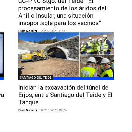
CC-PNC Stgo. del Teide: “El
procesamiento de los áridos del
Anillo Insular, una situación
insoportable para los vecinos”
Dux Garuti
-
20/07/2021 16:09
SANTIAGO DEL TEIDE
Inician la excavación del túnel de
va
Erjos, entre Santiago del Teide y El
Tanque
Dux Garuti
-
07/10/2020 18:24