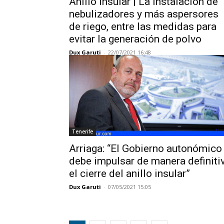
Anillo Insular | La instalación de
nebulizadores y más aspersores
de riego, entre las medidas para
evitar la generación de polvo
Dux Garuti
-
22/07/2021 16:48
Tenerife
Arriaga: “El Gobierno autonómico
debe impulsar de manera definiti
el cierre del anillo insular”
Dux Garuti
-
07/05/2021 15:05