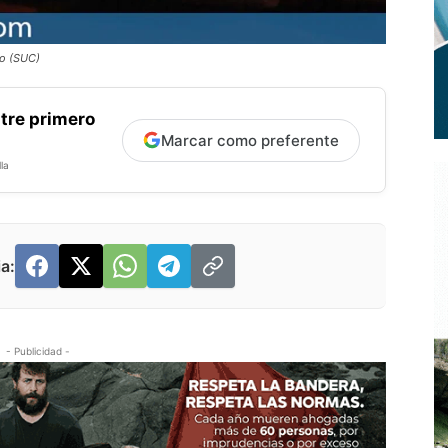
io (SUC)
tre primero
Marcar como preferente
la
a:
- Publicidad -