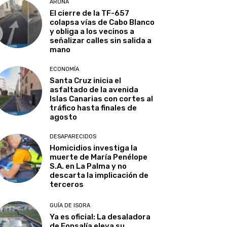
ARONA
El cierre de la TF-657
colapsa vías de Cabo Blanco
y obliga a los vecinos a
señalizar calles sin salida a
mano
ECONOMÍA
Santa Cruz inicia el
asfaltado de la avenida
Islas Canarias con cortes al
tráfico hasta finales de
agosto
DESAPARECIDOS
Homicidios investiga la
muerte de María Penélope
S.A. en La Palma y no
descarta la implicación de
terceros
GUÍA DE ISORA
Ya es oficial: La desaladora
de Fonsalía eleva su