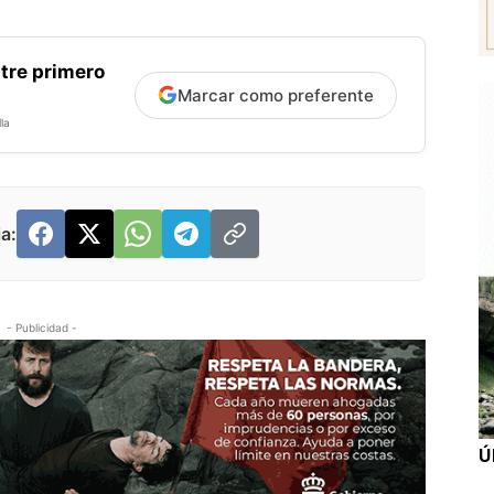
tre primero
Marcar como preferente
la
a:
- Publicidad -
Ú