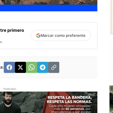
tre primero
Marcar como preferente
la
a:
- Publicidad -