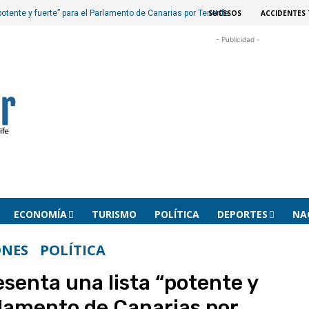
SUCESOS
ACCIDENTES 
potente y fuerte” para el Parlamento de Canarias por Tenerife
- Publicidad -
ECONOMÍA
TURISMO
POLÍTICA
DEPORTES
NA
ONES
POLÍTICA
esenta una lista “potente y
rlamento de Canarias por