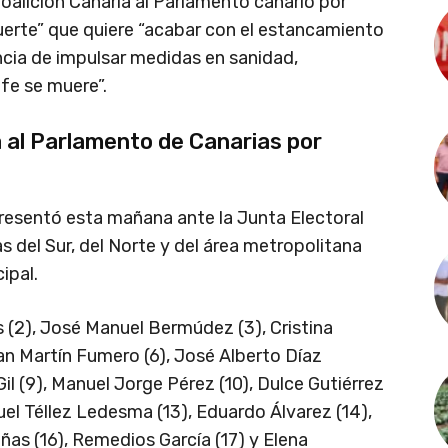
oalición Canaria al Parlamento canario por
uerte” que quiere “acabar con el estancamiento
gencia de impulsar medidas en sanidad,
fe se muere”.
a al Parlamento de Canarias por
 presentó esta mañana ante la Junta Electoral
s del Sur, del Norte y del área metropolitana
ipal.
 (2), José Manuel Bermúdez (3), Cristina
an Martín Fumero (6), José Alberto Díaz
Gil (9), Manuel Jorge Pérez (10), Dulce Gutiérrez
uel Téllez Ledesma (13), Eduardo Álvarez (14),
ñas (16), Remedios García (17) y Elena