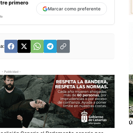
tre primero
Marcar como preferente
la
a:
- Publicidad -
Ú