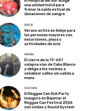
El Hospital del Sur acoge
una unidad móvil para
frenar la caída estival de
donaciones de sangre
ADEJE
Verano activo en Adeje para
las personas mayores con
excursiones, playa y
actividades de ocio
ARONA
El cierre de la TF-657
colapsa vías de Cabo Blanco
y obliga a los vecinos a
señalizar calles sin salida a
mano
CULTURA
El Reggae Can Dub Party
inaugura en Bajamar el
Reggae Can Festival 2026
con vinilos y Sound System