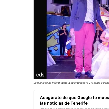
La nueva reina infantil junto a su antecesora y Alcalde y conc
Asegúrate de que Google te mues
las noticias de Tenerife
Haz clic en el botón y marca la casilla en la siguiente pantal