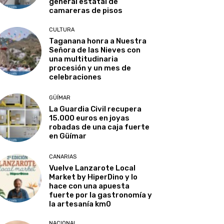
general estatal de
camareras de pisos
CULTURA
Taganana honra a Nuestra
Señora de las Nieves con
una multitudinaria
procesión y un mes de
celebraciones
GÜÍMAR
La Guardia Civil recupera
15.000 euros en joyas
robadas de una caja fuerte
en Güímar
CANARIAS
Vuelve Lanzarote Local
Market by HiperDino y lo
hace con una apuesta
fuerte por la gastronomía y
la artesanía km0
NACIONAL