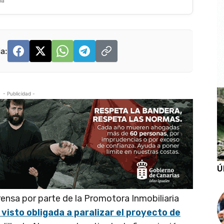
la
a:
- Publicidad -
Ú
ensa por parte de la Promotora Inmobiliaria
 visto obligada a paralizar el proyecto de