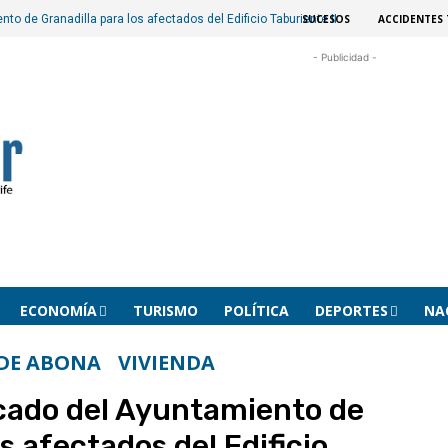
SUCESOS
ACCIDENTES 
o de Granadilla para los afectados del Edificio Taburiente II
- Publicidad -
ECONOMÍA
TURISMO
POLÍTICA
DEPORTES
NA
DE ABONA
VIVIENDA
ado del Ayuntamiento de
s afectados del Edificio