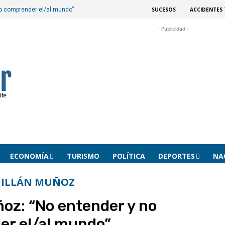
SUCESOS
ACCIDENTES 
o comprender el/al mundo”
- Publicidad -
ECONOMÍA
TURISMO
POLÍTICA
DEPORTES
NA
MILLÁN MUÑOZ
ñoz: “No entender y no
r el/al mundo”