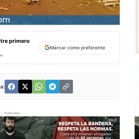
tre primero
Marcar como preferente
la
a:
- Publicidad -