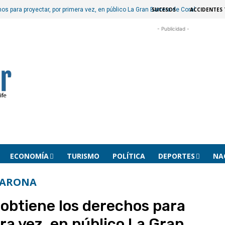
SUCESOS
ACCIDENTES 
os para proyectar, por primera vez, en público La Gran Barrera de Coral
- Publicidad -
ECONOMÍA
TURISMO
POLÍTICA
DEPORTES
NA
ARONA
 obtiene los derechos para
ra vez, en público La Gran