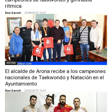
rítmica
Dux Garuti
-
23/08/2019 16:51
ARONA
El alcalde de Arona recibe a los campeones
nacionales de Taekwondo y Natación en el
Ayuntamiento
Dux Garuti
-
26/03/2019 16:31