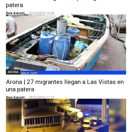
patera
Dux Garuti
-
22/12/2019 14:28
ARONA
Arona | 27 migrantes llegan a Las Vistas en
una patera
Dux Garuti
-
19/12/2019 17:17