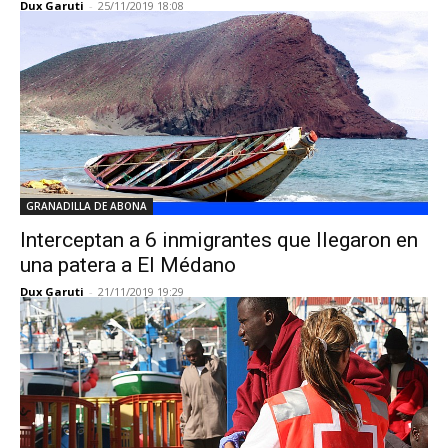
Dux Garuti
-
25/11/2019 18:08
GRANADILLA DE ABONA
Interceptan a 6 inmigrantes que llegaron en
una patera a El Médano
Dux Garuti
-
21/11/2019 19:29