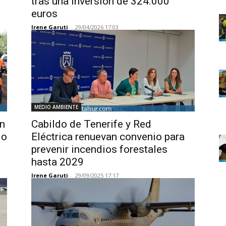
tras una inversión de 324.000
euros
Irene Garuti
-
29/04/2026 17:03
MEDIO AMBIENTE
ón
Cabildo de Tenerife y Red
io
Eléctrica renuevan convenio para
prevenir incendios forestales
hasta 2029
Irene Garuti
-
29/09/2025 17:17