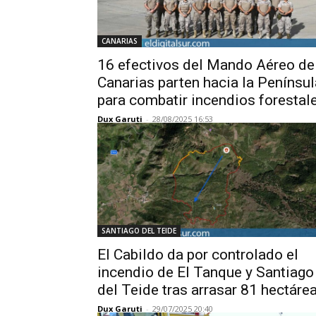
CANARIAS
16 efectivos del Mando Aéreo de
Canarias parten hacia la Penínsul
para combatir incendios forestal
Dux Garuti
-
28/08/2025 16:53
SANTIAGO DEL TEIDE
El Cabildo da por controlado el
incendio de El Tanque y Santiago
del Teide tras arrasar 81 hectáre
Dux Garuti
-
29/07/2025 20:40