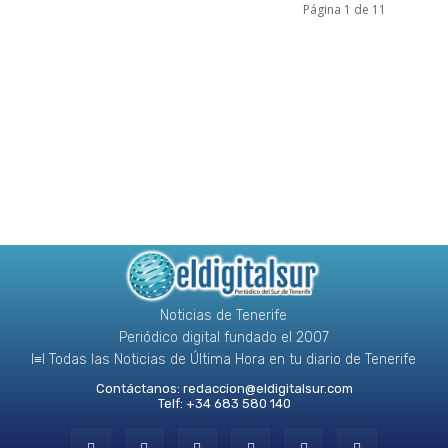
Página 1 de 11
Noticias de Tenerife
Periódico digital fundado el 2007
l≡l Todas las Noticias de Última Hora en tu diario de Tenerife
Contáctanos:
redaccion@eldigitalsur.com
Telf: +34 683 580 140