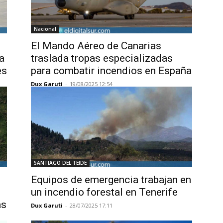
Nacional
El Mando Aéreo de Canarias
a
traslada tropas especializadas
es
para combatir incendios en España
Dux Garuti
-
19/08/2025 12:54
SANTIAGO DEL TEIDE
Equipos de emergencia trabajan en
un incendio forestal en Tenerife
as
Dux Garuti
-
28/07/2025 17:11