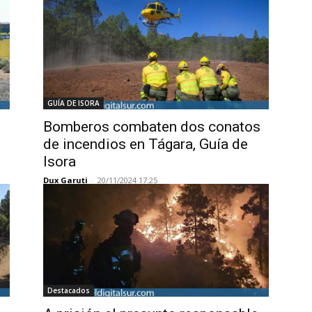
GUÍA DE ISORA
Bomberos combaten dos conatos
de incendios en Tágara, Guía de
s
Isora
Dux Garuti
-
20/11/2024 17:25
Destacados