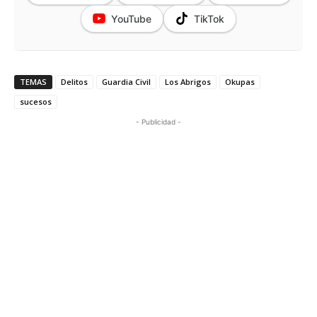
YouTube
TikTok
TEMAS
Delitos
Guardia Civil
Los Abrigos
Okupas
sucesos
- Publicidad -