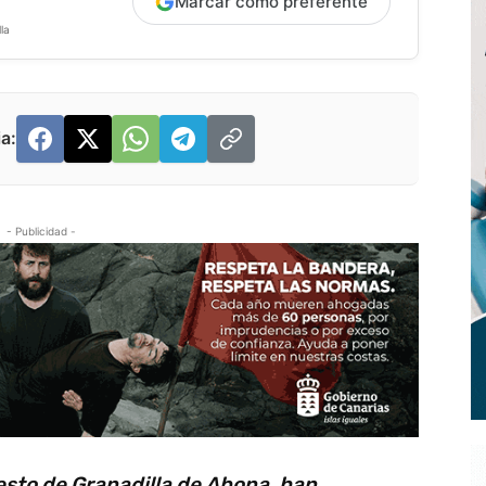
Marcar como preferente
la
a:
- Publicidad -
uesto de Granadilla de Abona, han