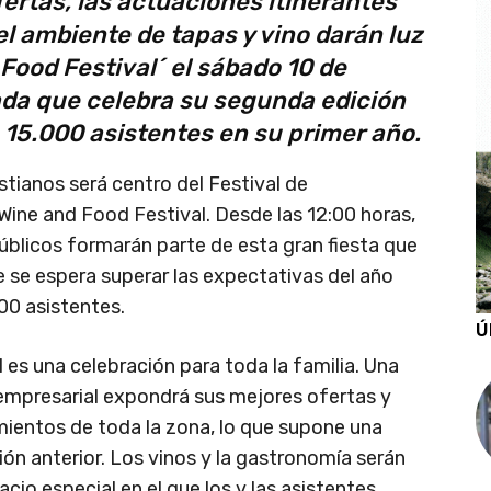
ertas, las actuaciones itinerantes
 el ambiente de tapas y vino darán luz
Food Festival´ el sábado 10 de
da que celebra su segunda edición
15.000 asistentes en su primer año.
stianos será centro del Festival de
 Wine and Food Festival. Desde las 12:00 horas,
úblicos formarán parte de esta gran fiesta que
e se espera superar las expectativas del año
00 asistentes.
Ú
 es una celebración para toda la familia. Una
 empresarial expondrá sus mejores ofertas y
ientos de toda la zona, lo que supone una
ión anterior. Los vinos y la gastronomía serán
cio especial en el que los y las asistentes