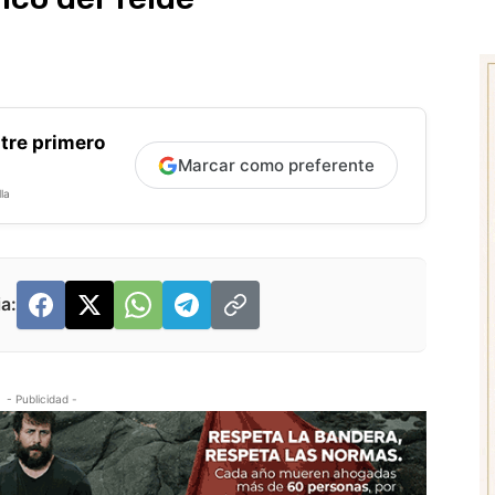
tre primero
Marcar como preferente
la
a:
- Publicidad -