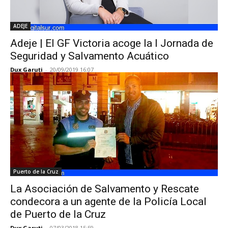
ADEJE
Adeje | El GF Victoria acoge la I Jornada de
Seguridad y Salvamento Acuático
Dux Garuti
-
20/09/2019 16:07
Puerto de la Cruz
La Asociación de Salvamento y Rescate
condecora a un agente de la Policía Local
de Puerto de la Cruz
Dux Garuti
-
07/03/2018 15:59