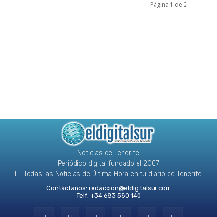
Página 1 de 2
Noticias de Tenerife
Periódico digital fundado el 2007
l≡l Todas las Noticias de Última Hora en tu diario de Tenerife
Contáctanos:
redaccion@eldigitalsur.com
Telf: +34 683 580 140