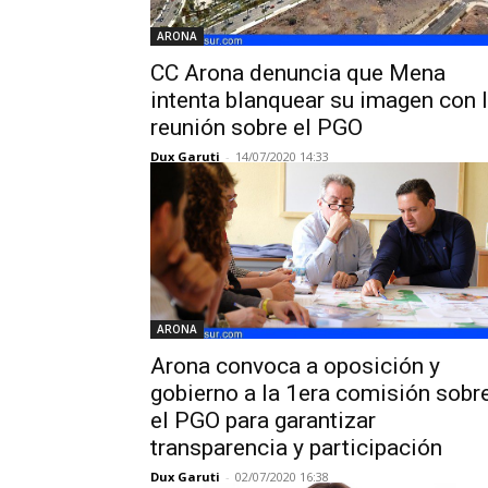
ARONA
CC Arona denuncia que Mena
intenta blanquear su imagen con 
reunión sobre el PGO
Dux Garuti
-
14/07/2020 14:33
ARONA
Arona convoca a oposición y
gobierno a la 1era comisión sobr
el PGO para garantizar
transparencia y participación
Dux Garuti
-
02/07/2020 16:38