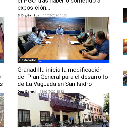
el PGO, tras haberlo sometido a
exposición...
El Digital Sur
-
11/02/2026 16:03
Destacados
Granadilla inicia la modificación
s
del Plan General para el desarrollo
es
de La Vaguada en San Isidro
Dux Garuti
-
16/09/2020 15:32