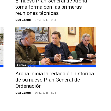
El nuevo Plan General de Arona
toma forma con las primeras
reuniones técnicas
Dux Garuti
-
27/03/2019 16:13
ARONA
Arona inicia la redacción histórica
o
de su nuevo Plan General de
Ordenación
Dux Garuti
-
26/12/2018 15:06