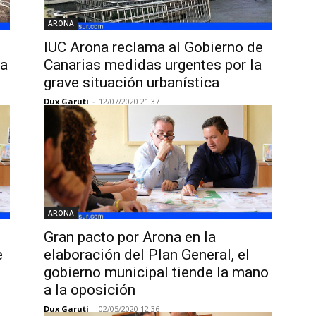
ARONA
IUC Arona reclama al Gobierno de
la
Canarias medidas urgentes por la
grave situación urbanística
Dux Garuti
-
12/07/2020 21:37
ARONA
Gran pacto por Arona en la
e
elaboración del Plan General, el
gobierno municipal tiende la mano
a la oposición
Dux Garuti
-
02/05/2020 12:36