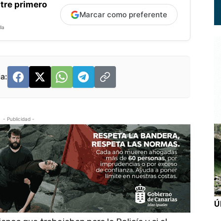
tre primero
Marcar como preferente
la
a:
- Publicidad -
Ú