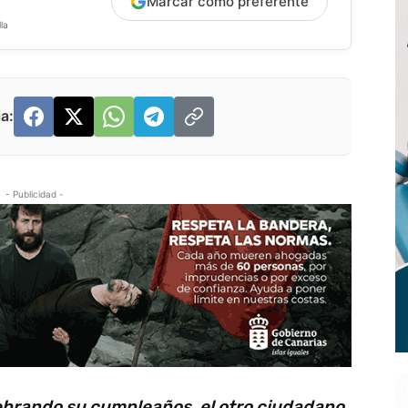
Marcar como preferente
la
a:
- Publicidad -
lebrando su cumpleaños, el otro ciudadano