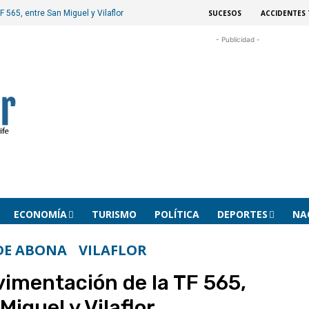
SUCESOS
ACCIDENTES 
F 565, entre San Miguel y Vilaflor
- Publicidad -
ECONOMÍA
TURISMO
POLÍTICA
DEPORTES
NA
DE ABONA
VILAFLOR
avimentación de la TF 565,
Miguel y Vilaflor