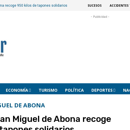
SUCESOS
ACCIDENTES 
na recoge 950 kilos de tapones solidarios
- Publicidad -
ECONOMÍA
TURISMO
POLÍTICA
DEPORTES
NA
GUEL DE ABONA
an Miguel de Abona recoge
 tapones solidarios