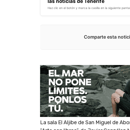
las noticias de Tenerife
Haz clic en el botón y marca la casilla en la siguiente pantal
Comparte esta notici
La sala El Aljibe de San Miguel de A