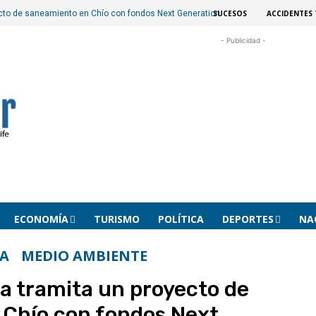
SUCESOS
ACCIDENTES 
ecto de saneamiento en Chío con fondos Next Generation
- Publicidad -
ECONOMÍA
TURISMO
POLÍTICA
DEPORTES
NA
RA
MEDIO AMBIENTE
ca tramita un proyecto de
Chío con fondos Next