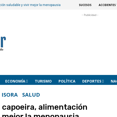
SUCESOS
ACCIDENTES 
ción saludable y vivir mejor la menopausia
- Publicidad -
ECONOMÍA
TURISMO
POLÍTICA
DEPORTES
NA
 ISORA
SALUD
e capoeira, alimentación
ir mejor la menopausia