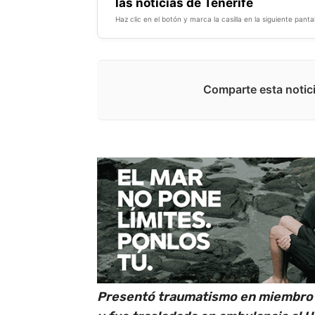
las noticias de Tenerife
Haz clic en el botón y marca la casilla en la siguiente pantal
Comparte esta notici
Presentó traumatismo en miembro i