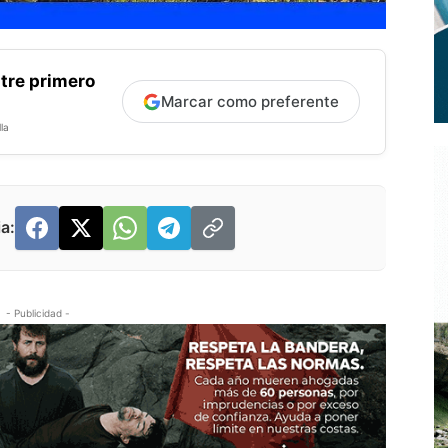
tre primero
Marcar como preferente
la
a:
- Publicidad -