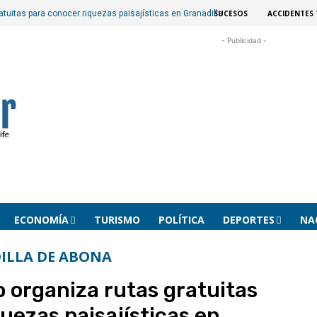
SUCESOS
ACCIDENTES 
atuitas para conocer riquezas paisajísticas en Granadilla
- Publicidad -
ECONOMÍA
TURISMO
POLÍTICA
DEPORTES
NA
ILLA DE ABONA
o organiza rutas gratuitas
uezas paisajísticas en