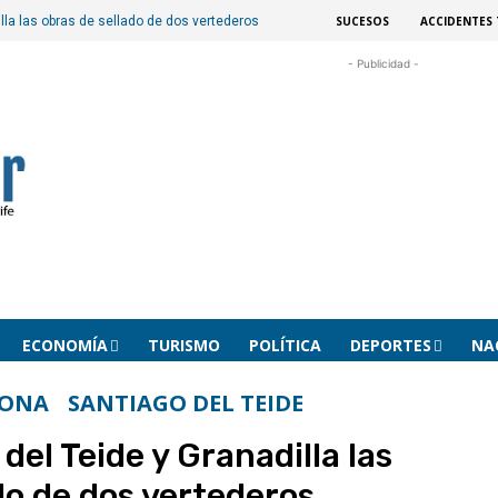
SUCESOS
ACCIDENTES 
illa las obras de sellado de dos vertederos
- Publicidad -
ECONOMÍA
TURISMO
POLÍTICA
DEPORTES
NA
BONA
SANTIAGO DEL TEIDE
del Teide y Granadilla las
do de dos vertederos