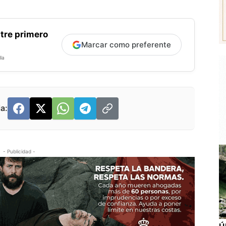
tre primero
Marcar como preferente
la
a:
- Publicidad -