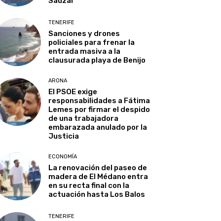
Sauzal
TENERIFE
Sanciones y drones
policiales para frenar la
entrada masiva a la
clausurada playa de Benijo
ARONA
El PSOE exige
responsabilidades a Fátima
Lemes por firmar el despido
de una trabajadora
embarazada anulado por la
Justicia
ECONOMÍA
La renovación del paseo de
madera de El Médano entra
en su recta final con la
actuación hasta Los Balos
TENERIFE