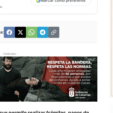
Marcar como preferente
la
a:
- Publicidad -
ue permite realizar trámites, pagos de