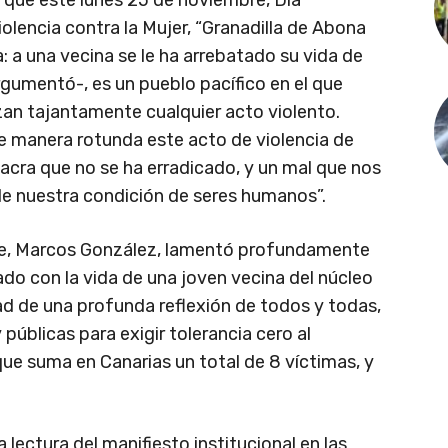
ó que este lunes 25 de noviembre, Día
Violencia contra la Mujer, “Granadilla de Abona
: a una vecina se le ha arrebatado su vida de
gumentó-, es un pueblo pacífico en el que
an tajantamente cualquier acto violento.
 manera rotunda este acto de violencia de
acra que no se ha erradicado, y un mal que nos
e nuestra condición de seres humanos”.
alde, Marcos González, lamentó profundamente
do con la vida de una joven vecina del núcleo
idad de una profunda reflexión de todos y todas,
públicas para exigir tolerancia cero al
ue suma en Canarias un total de 8 víctimas, y
a lectura del manifiesto institucional en las