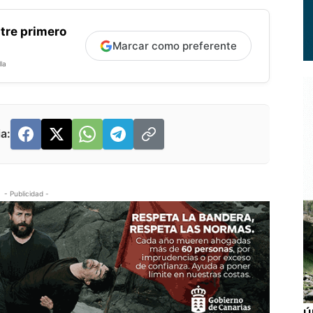
tre primero
Marcar como preferente
la
a:
- Publicidad -