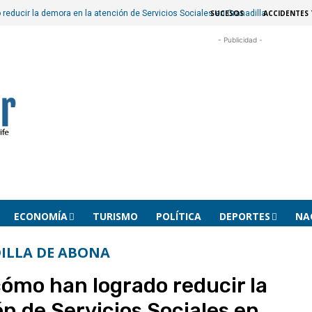
SUCESOS
ACCIDENTES 
reducir la demora en la atención de Servicios Sociales en Granadilla
- Publicidad -
ECONOMÍA
TURISMO
POLÍTICA
DEPORTES
NA
ILLA DE ABONA
cómo han logrado reducir la
n de Servicios Sociales en