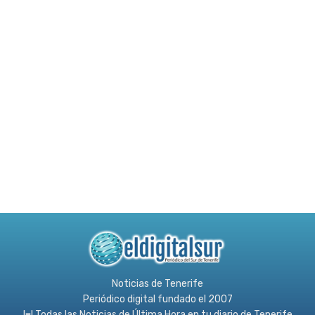
Noticias de Tenerife
Periódico digital fundado el 2007
l≡l Todas las Noticias de Última Hora en tu diario de Tenerife