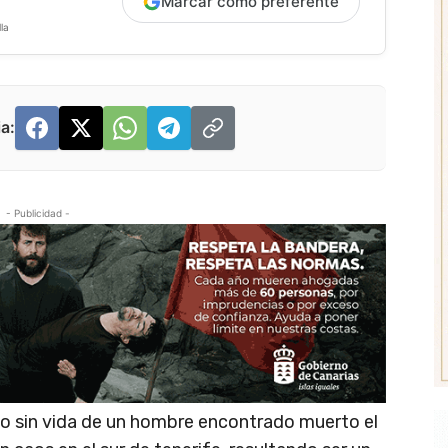
Marcar como preferente
la
a:
- Publicidad -
erpo sin vida de un hombre encontrado muerto el