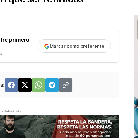
tre primero
Marcar como preferente
la
a:
- Publicidad -