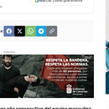
Marcar como preferente
la
a:
- Publicidad -
rcer año consecutivo del equipo masculino