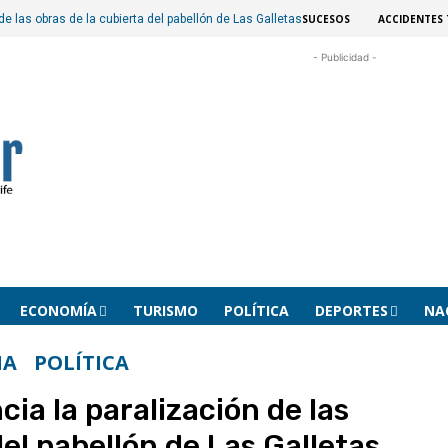
SUCESOS
ACCIDENTES 
e las obras de la cubierta del pabellón de Las Galletas
- Publicidad -
ECONOMÍA
TURISMO
POLÍTICA
DEPORTES
NA
NA
POLÍTICA
ia la paralización de las
del pabellón de Las Galletas