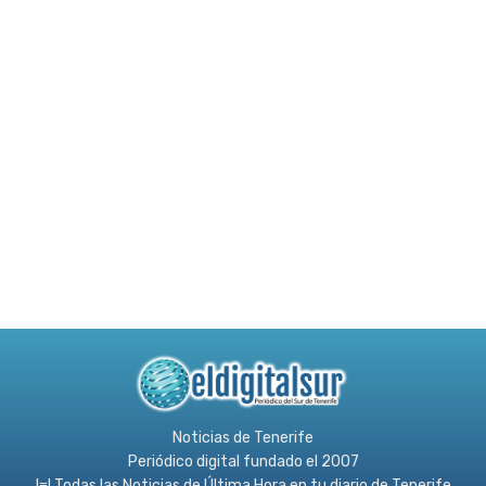
Noticias de Tenerife
Periódico digital fundado el 2007
l≡l Todas las Noticias de Última Hora en tu diario de Tenerife