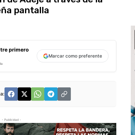
ña pantalla
tre primero
Marcar como preferente
la
a:
- Publicidad -