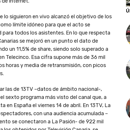
 de internet.
Ú
ue lo siguieron en vivo alcanzó el objetivo de los
como límite idóneo para que el acto se
 para todos los asistentes. En lo que respecta
 Canarias se mejoró en un punto el dato de
ando un 11,5% de share, siendo solo superado a
 en Telecinco. Esa cifra supone más de 36 mil
s horas y media de retransmisión, con picos
s.
ar las de 13TV –datos de ámbito nacional-,
el sexto programa más visto del canal que, a
a en España el viernes 14 de abril. En 13TV, La
espectadores, con una audiencia acumulada –
ento se conectaron a La Pasión- de 922 mil
los obtenidos por Televisión Canaria, se