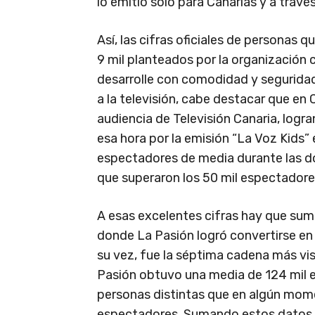
lo emitió sólo para Canarias y a través
Así, las cifras oficiales de personas q
9 mil planteados por la organización 
desarrolle con comodidad y seguridad
a la televisión, cabe destacar que en
audiencia de Televisión Canaria, logr
esa hora por la emisión “La Voz Kids”
espectadores de media durante las do
que superaron los 50 mil espectadore
A esas excelentes cifras hay que sum
donde La Pasión logró convertirse en 
su vez, fue la séptima cadena más vist
Pasión obtuvo una media de 124 mil 
personas distintas que en algún mom
espectadores. Sumando estos datos a 