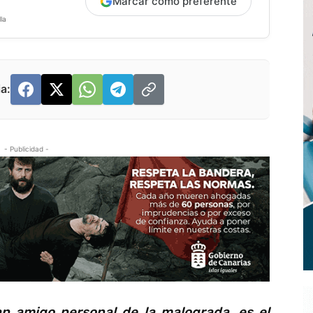
Marcar como preferente
la
a:
- Publicidad -
an amigo personal de la malograda, es el