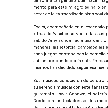
de forma tan genuina que hace imagin
mérito para este milagro se halló en 
cesar de la extraordinaria alma soul d
Eso sí, acompañada en el escenario p
letras de Winehouse y a todas sus
sabido Amy nunca hacía una canción i
maneras, las retorcía, cambiaba las l
esos juegos contaba con la complicid
sabían por donde podía salir. En resu
mismos han decidido seguir esa huella
Sus músicos conocieron de cerca a la
su herencia musical con este fantásti
guitarrista Hawie Gondwe, el batería
Gordeno a los teclados son los mejo
de la música pop al lado de Amy Wine