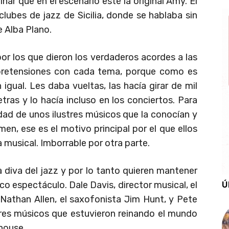
ar que en el escenario esté la original Amy. El
clubes de jazz de Sicilia, donde se hablaba sin
e Alba Plano.
or los que dieron los verdaderos acordes a las
 pretensiones con cada tema, porque como es
gual. Les daba vueltas, las hacía girar de mil
etras y lo hacía incluso en los conciertos. Para
ad de unos ilustres músicos que la conocían y
men, ese es el motivo principal por el que ellos
 musical. Imborrable por otra parte.
 diva del jazz y por lo tanto quieren mantener
Ú
co espectáculo. Dale Davis, director musical, el
 Nathan Allen, el saxofonista Jim Hunt, y Pete
res músicos que estuvieron reinando el mundo
house.