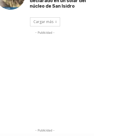
declarado en un solar del
núcleo de San Isidro
Cargar más
- Publicidad -
- Publicidad -