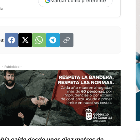
Marcar como preferente
la
a:
- Publicidad -
abía caído desde unos diez metros de