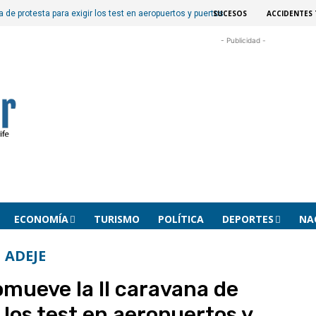
SUCESOS
ACCIDENTES 
a de protesta para exigir los test en aeropuertos y puertos
- Publicidad -
ECONOMÍA
TURISMO
POLÍTICA
DEPORTES
NA
ADEJE
omueve la II caravana de
 los test en aeropuertos y