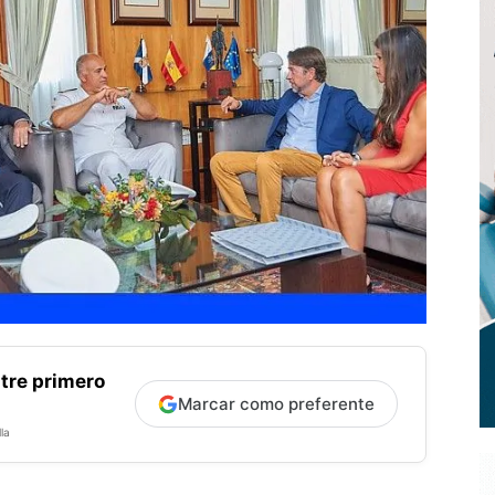
tre primero
Marcar como preferente
la