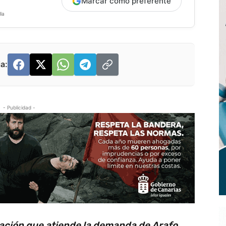
Marcar como preferente
la
a:
- Publicidad -
uación que atiende la demanda de Arafo,