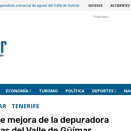
SUCESOS
ACCIDENTES 
depuradora comarcal de aguas del Valle de Güímar
- Publicidad -
ECONOMÍA
TURISMO
POLÍTICA
DEPORTES
NA
AR
TENERIFE
 de mejora de la depuradora
as del Valle de Güímar