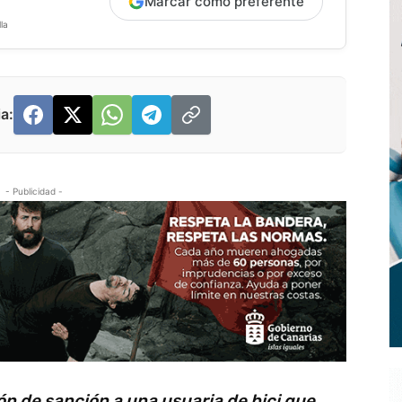
Marcar como preferente
la
a:
- Publicidad -
ción de sanción a una usuaria de bici que