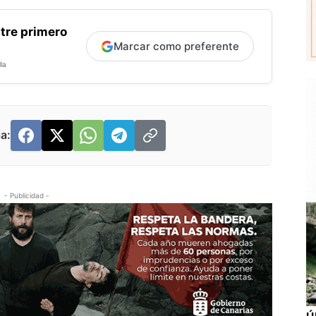
tre primero
Marcar como preferente
la
a:
- Publicidad -