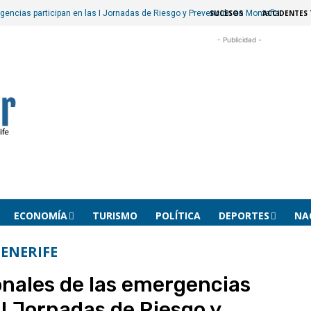
SUCESOS
ACCIDENTES 
gencias participan en las I Jornadas de Riesgo y Prevención en Montaña
- Publicidad -
ECONOMÍA
TURISMO
POLÍTICA
DEPORTES
NA
ENERIFE
onales de las emergencias
 I Jornadas de Riesgo y