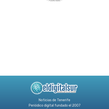
- Publicidad -
Noticias de Tenerife
Periódico digital fundado el 2007